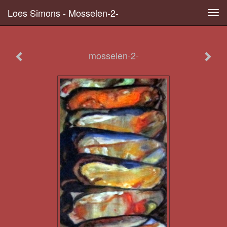
Loes Simons - Mosselen-2-
Tog
navi
mosselen-2-