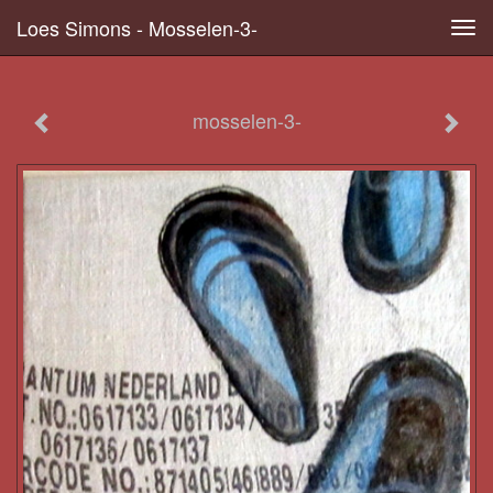
Loes Simons - Mosselen-3-
Tog
navi
mosselen-3-