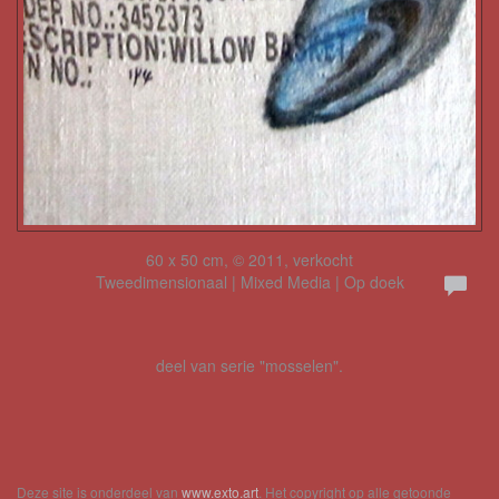
60 x 50 cm, © 2011, verkocht
Tweedimensionaal | Mixed Media | Op doek
deel van serie "mosselen".
Deze site is onderdeel van
www.exto.art
. Het copyright op alle getoonde