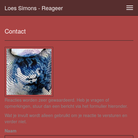
Loes Simons - Reageer
Tog
navi
Contact
Reacties worden zeer gewaardeerd. Heb je vragen of
opmerkingen, stuur dan een bericht via het formulier hieronder.
Wat je invult wordt alleen gebruikt om je reactie te versturen en
verder niet.
Naam