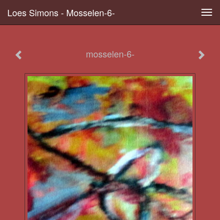
Loes Simons - Mosselen-6-
Tog
navi
mosselen-6-