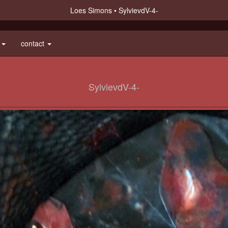
Loes Simons
SylvievdV-4-
e
contact
SylvievdV-4-