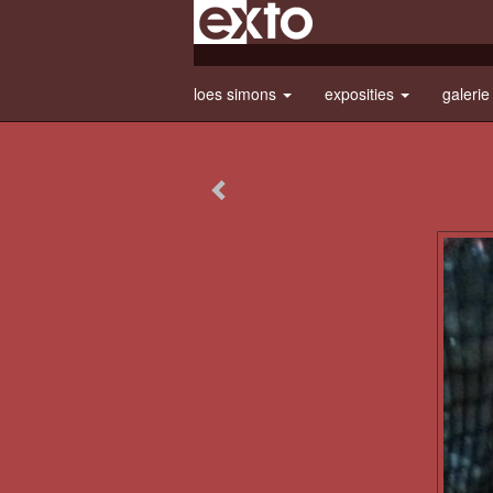
loes simons
exposities
galeri