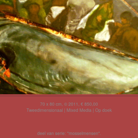
70 x 80 cm, © 2011, € 850,00
Tweedimensionaal | Mixed Media | Op doek
deel van serie: "mosselmensen".