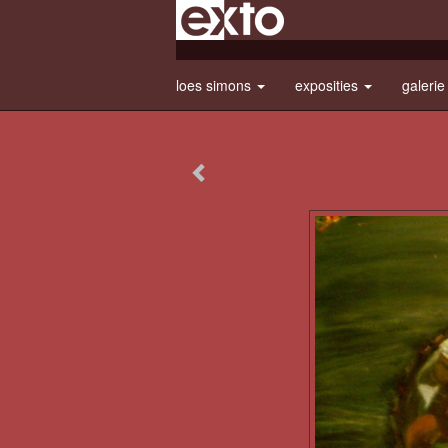
loes simons
exposities
galeri