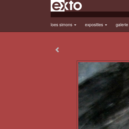
loes simons
exposities
galeri