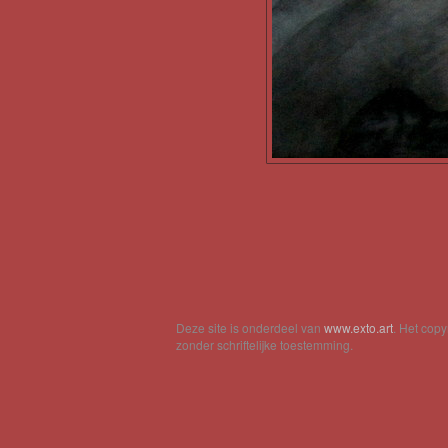
Deze site is onderdeel van
www.exto.art
. Het cop
zonder schriftelijke toestemming.