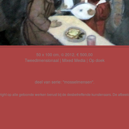
50 x 100 cm, © 2012, € 500,00
Tweedimensionaal | Mixed Media | Op doek
deel van serie: "mosselmensen".
yright op alle getoonde werken berust bij de desbetreffende kunstenaars. De afbe