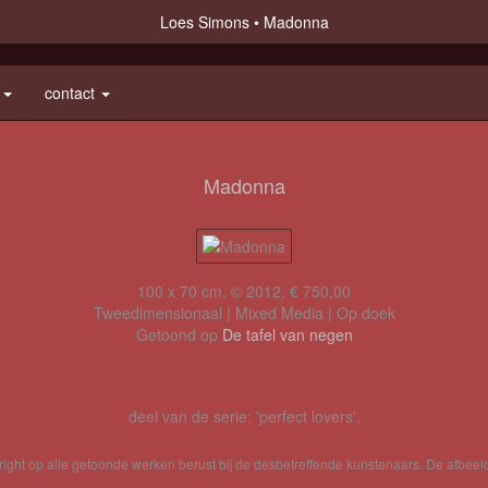
Loes Simons
Madonna
e
contact
Madonna
100 x 70 cm, © 2012, € 750,00
Tweedimensionaal | Mixed Media | Op doek
Getoond op
De tafel van negen
deel van de serie: 'perfect lovers'.
yright op alle getoonde werken berust bij de desbetreffende kunstenaars. De afbe