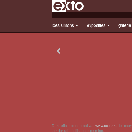
loes simons
exposities
galeri
Deze site is onderdeel van
www.exto.art
. Het cop
zonder schriftelijke toestemming.