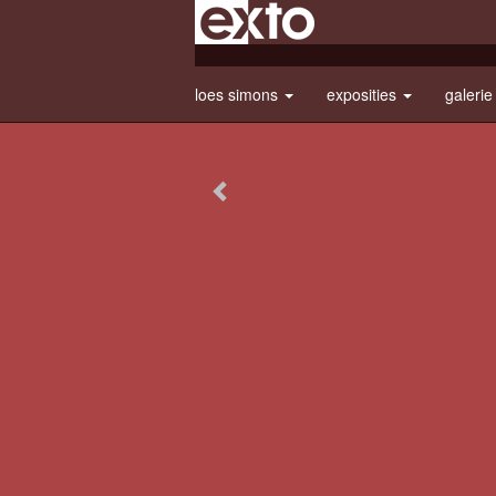
loes simons
exposities
galeri