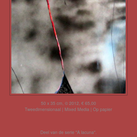
50 x 35 cm, © 2012, € 65,00
Tweedimensionaal | Mixed Media | Op papier
Deel van de serie "A lacuna".